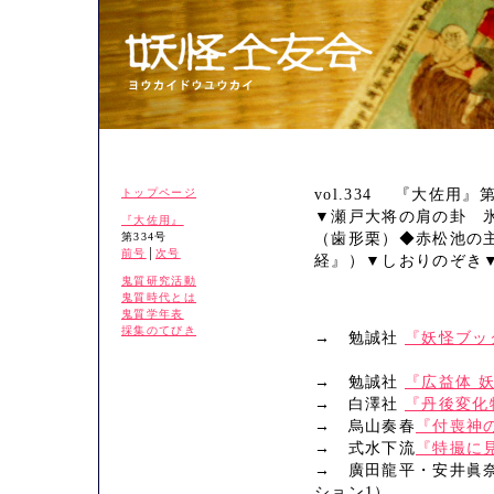
トップページ
vol.334 『大佐用』第
▼瀬戸大将の肩の卦 
『大佐用』
第334号
（歯形栗）◆赤松池の
前号
│
次号
経』）▼しおりのぞき
鬼質研究活動
鬼質時代とは
鬼質学年表
採集のてびき
→ 勉誠社
『妖怪ブッ
→ 勉誠社
『広益体 
→ 白澤社
『丹後変化
→ 烏山奏春
『付喪神
→ 式水下流
『特撮に
→ 廣田龍平・安井眞
ション1）