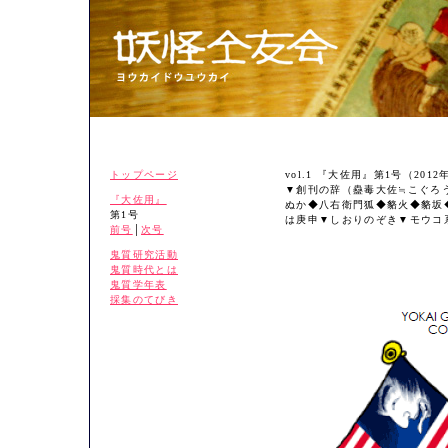
トップページ
vol.1 『大佐用』第1号（201
▼創刊の辞（蠱毒大佐≒こぐろ
『大佐用』
ぬか◆八右衛門狐◆貉火◆貉坂
第1号
は庚申▼しおりのぞき▼モウコ
前号
│
次号
鬼質研究活動
鬼質時代とは
鬼質学年表
採集のてびき