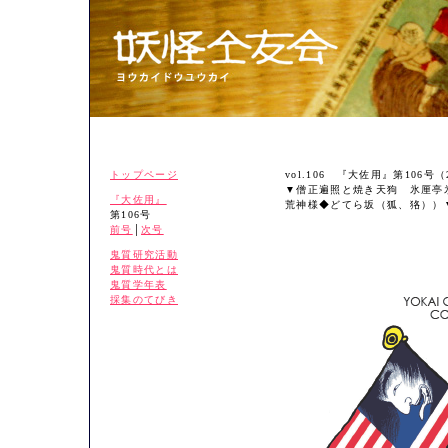
トップページ
vol.106 『大佐用』第106号（
▼僧正遍照と焼き天狗 氷厘亭
『大佐用』
荒神様◆どてら坂（狐、狢））
第106号
前号
│
次号
鬼質研究活動
鬼質時代とは
鬼質学年表
採集のてびき