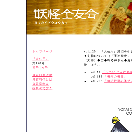
トップページ
vol.120 『大佐用』第120号
▼丸物について（『番神絵巻』
『大佐用』
（大師）◆蟹◆鳴る神さん◆お
第120号
統 ぼうこ
前号
│
次号
→ vol.14
「うつぼ こんな形
鬼質研究活動
→ vol.119
「沓頬の沓鼻」
鬼質時代とは
→ vol.224
「無垢行騰の体躯
鬼質学年表
採集のてびき