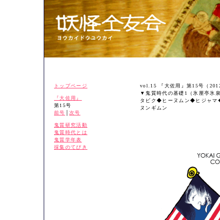
トップページ
vol.15 『大佐用』第15号（20
▼鬼質時代の基礎1（氷厘亭氷
『大佐用』
タビク◆ヒーヌムン◆ヒジャマ
第15号
ヌンギムン
前号
│
次号
鬼質研究活動
鬼質時代とは
鬼質学年表
採集のてびき