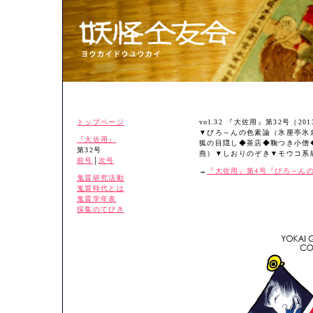
トップページ
vol.32 『大佐用』第32号（20
▼びろ～んの色素論（氷厘亭氷
『大佐用』
狐の目隠し◆茶店◆鞠つき小僧
第32号
燕）▼しおりのぞき▼モウコ系
前号
│
次号
→
『大佐用』第4号『びろ～ん
鬼質研究活動
鬼質時代とは
鬼質学年表
採集のてびき