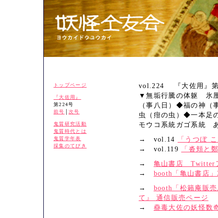
トップページ
vol.224 『大佐用』第
▼無垢行騰の体躯 氷
『大佐用』
第224号
（事八日）◆福の神（
前号
│
次号
虫（疳の虫）◆一本足
鬼質研究活動
モウコ系統ガゴ系統 
鬼質時代とは
鬼質学年表
→ vol.14
「うつぼ 
採集のてびき
→ vol.119
「沓頬と
→
亀山書店 Twitte
→
booth「亀山書店」
→
booth「松籟庵
て』 通信販売ページ
→
蠱毒大佐の妖怪数