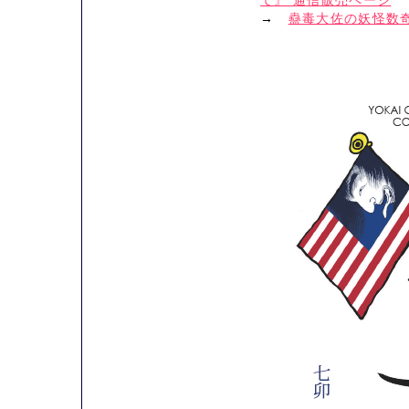
て』 通信販売ページ
→
蠱毒大佐の妖怪数