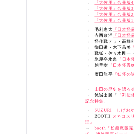
→
『大佐用』合冊版4
→
『大佐用』合冊版3
→
『大佐用』合冊版2
→
『大佐用』合冊版1
→ 毛利恵太
『日本怪
→ 寺西政洋
『日本怪
→ 怪作戦テラ・高橋
→ 御田鍬・木下昌美
→ 戦狐・佐々木剛一
→ 氷厘亭氷泉
『日本
→ 朝里樹
『日本怪異
→ 廣田龍平
『妖怪の
→
山田の歴史を語る
→ 勉誠出版「
『列伝
記念特集
」
→
SUZURI しげお
→ BOOTH
スネコス
理』
→
booth「松籟庵