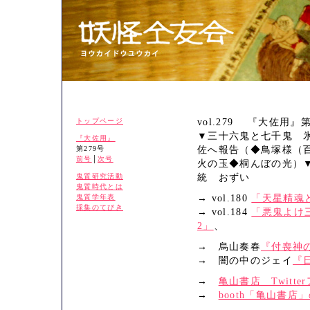
トップページ
vol.279 『大佐用』第
▼三十六鬼と七千鬼 
『大佐用』
第279号
佐へ報告（◆鳥塚様（
前号
│
次号
火の玉◆桐んぼの光）
鬼質研究活動
統 おずい
鬼質時代とは
鬼質学年表
→ vol.180
「天星精魂
採集のてびき
→ vol.184
「悪鬼よけ
2」
、
→ 烏山奏春
『付喪神
→ 闇の中のジェイ
『
→
亀山書店 Twitte
→
booth「亀山書