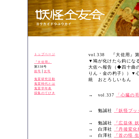
トップページ
vol.338 『大佐用』第
▼鳩が化けたら鈎にな
『大佐用』
第338号
大佐へ報告（◆四十曲
前号
│
次号
りん・金の杓子））▼
鬼質研究活動
統 おとろしいもん
鬼質時代とは
鬼質学年表
採集のてびき
→ vol.337
「心臓の
→ 勉誠社
『妖怪ブッ
→ 勉誠社
『広益体 
→ 白澤社
『丹後変化
→ 白澤社
『首の怪 