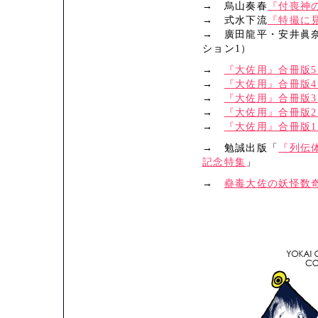
→ 烏山奏春
『付喪神
→ 式水下流
『特撮に
→ 廣田龍平・安井眞
ション1）
→
『大佐用』合冊版5
→
『大佐用』合冊版4
→
『大佐用』合冊版3
→
『大佐用』合冊版2
→
『大佐用』合冊版1
→ 勉誠出版「
『列伝
記念特集
」
→
蠱毒大佐の妖怪数