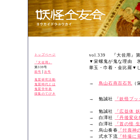
トップページ
vol.339 『大佐用』第
▼栄螺鬼が鬼な理由 
『大佐用』
第339号
睾玉・巾着・金比羅▼
前号
│
次号
鬼質研究活動
→
鳥山石燕百石乳
（
鬼質時代とは
鬼質学年表
採集のてびき
→ 勉誠社
『妖怪ブッ
→ 勉誠社
『広益体 
→ 白澤社
『丹後変化
→ 白澤社
『首の怪 
→ 烏山奏春
『付喪神
→ 式水下流
『特撮に