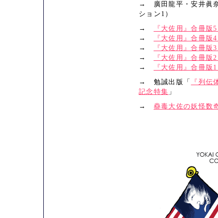
→ 廣田龍平・安井眞
ション1）
→
『大佐用』合冊版5
→
『大佐用』合冊版4
→
『大佐用』合冊版3
→
『大佐用』合冊版2
→
『大佐用』合冊版1
→ 勉誠出版「
『列伝
記念特集
」
→
蠱毒大佐の妖怪数