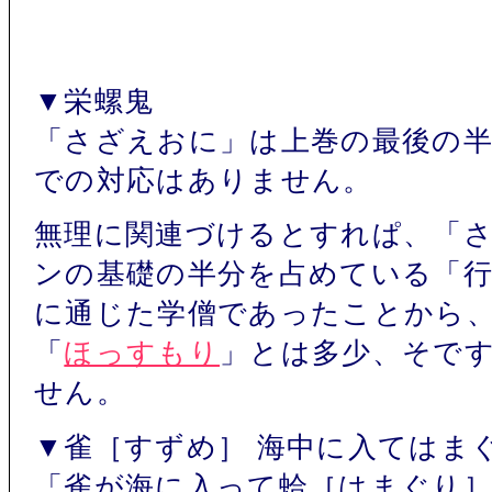
▼栄螺鬼
「さざえおに」は上巻の最後の
での対応はありません。
無理に関連づけるとすれぱ、「
ンの基礎の半分を占めている「行
に通じた学僧であったことから
「
ほっすもり
」とは多少、そで
せん。
▼雀［すずめ］ 海中に入てはま
「雀が海に入って蛤［はまぐり