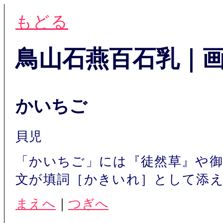
もどる
鳥山石燕百石乳｜
かいちご
貝児
「かいちご」には『徒然草』や
文が填詞［かきいれ］として添
まえへ
｜
つぎへ