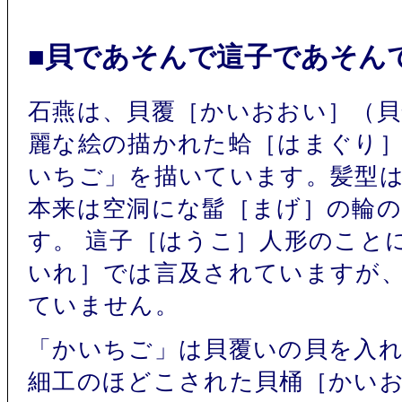
■貝であそんで這子であそん
石燕は、貝覆［かいおおい］（
麗な絵の描かれた蛤［はまぐり
いちご」を描いています。髪型
本来は空洞にな髷［まげ］の輪
す。 這子［はうこ］人形のこと
いれ］では言及されていますが
ていません。
「かいちご」は貝覆いの貝を入
細工のほどこされた貝桶［かい