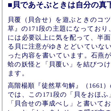
■貝であそぶときは自分の真
貝覆（貝合せ）を遊ぶときのコ
草』の171段の主題になってお
には必要以上に気を配って、半
る貝に注意がゆきとどいていな
った内容を書いています。石燕
蛤の妖怪と「貝覆い」を結びつ
ます。
高階楊順『徒然草句解』（1661
では、この171段の「貝をおほ
「貝合せの事成べし」と書いて