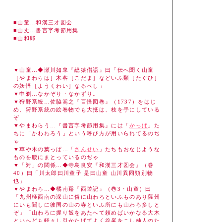
■山童…和漢三才図会
■山丈…書言字考節用集
■山和郎
▼山童…◆瀬川如皐『総猿僣語』曰「伝へ聞く山童
［やまわらは］木客［こだま］などいふ類［たぐひ］
の妖怪［ようくわい］なるべし」
▼中剃…なかぞり・なかずり。
▼狩野系統…佐脇嵩之『百怪図巻』（1737）をはじ
め、狩野系統の絵巻物でも大抵は、枝を手にしている
ぞ
▼やまわらう…『書言字考節用集』には「
かっぱ
」た
ちに「かわわろう」という呼び方が用いられてるのぢ
ゃ
▼草や木の葉っぱ…「
さんせい
」たちもおなじような
ものを腰にまとっているのぢゃ
▼「対」の関係…◆寺島良安『和漢三才図会』（巻
40）曰「川太郎曰川童子 是曰山童 山川異同類別物
也」
▼やまわろ…◆橘南谿『西遊記』（巻3・山童）曰
「九州極西南の深山に俗に山わろといふものあり薩州
にいも聞しに彼国の山の寺といふ所にも山わろ多しと
ぞ」「山わろに握り飯をあたへて頼めばいかなる大木
といへども軽々し引かたげてよく谷峯をこし杣人のた