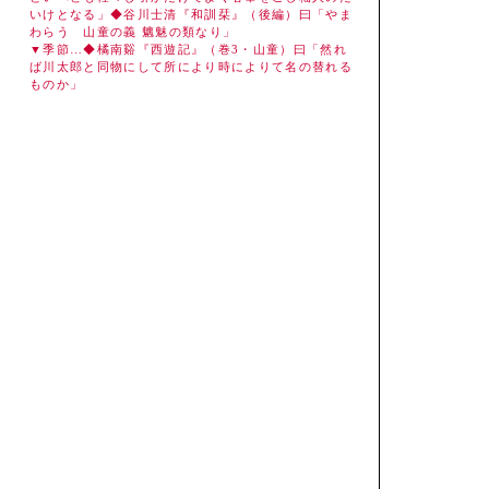
いけとなる」◆谷川士清『和訓栞』（後編）曰「やま
わらう 山童の義 魑魅の類なり」
▼季節…◆橘南谿『西遊記』（巻3・山童）曰「然れ
ば川太郎と同物にして所により時によりて名の替れる
ものか」