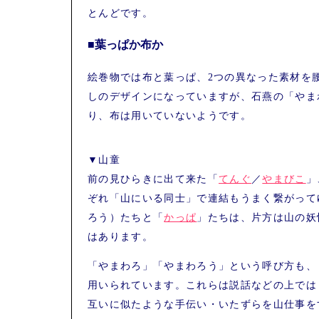
とんどです。
■葉っぱか布か
絵巻物では布と葉っぱ、2つの異なった素材を
しのデザインになっていますが、石燕の「やま
り、布は用いていないようです。
▼山童
前の見ひらきに出て来た「
てんぐ
／
やまびこ
」
ぞれ「山にいる同士」で連結もうまく繋がって
ろう）たちと「
かっぱ
」たちは、片方は山の妖
はあります。
「やまわろ」「やまわろう」という呼び方も、
用いられています。これらは説話などの上では
互いに似たような手伝い・いたずらを山仕事を