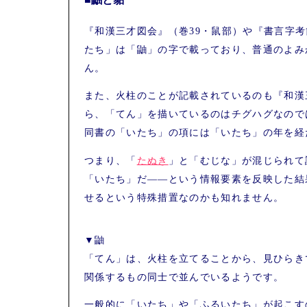
『和漢三才図会』（巻39・鼠部）や『書言字
たち」は「鼬」の字で載っており、普通のよみ
ん。
また、火柱のことが記載されているのも『和漢
ら、「てん」を描いているのはチグハグなので
同書の「いたち」の項には「いたち」の年を経
つまり、「
たぬき
」と「むじな」が混じられて
「いたち」だ――という情報要素を反映した結
せるという特殊措置なのかも知れません。
▼鼬
「てん」は、火柱を立てることから、見ひらき
関係するもの同士で並んでいるようです。
一般的に「いたち」や「ふるいたち」が起こす