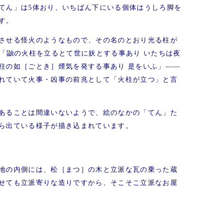
てん」は5体おり、いちばん下にいる個体はうしろ脚を
す。
させる怪火のようなもので、その名のとおり光る柱が
も「鼬の火柱を立るとて世に妖とする事あり いたちは夜
柱の如［ごとき］煙気を発する事あり 是をいふ」――
れていて火事・凶事の前兆として「火柱が立つ」と言
あることは間違いないようで、絵のなかの「てん」た
ら出ている様子が描き込まれています。
地の内側には、松［まつ］の木と立派な瓦の乗った蔵
せても立派寄りな造りですから、そこそこ立派なお屋