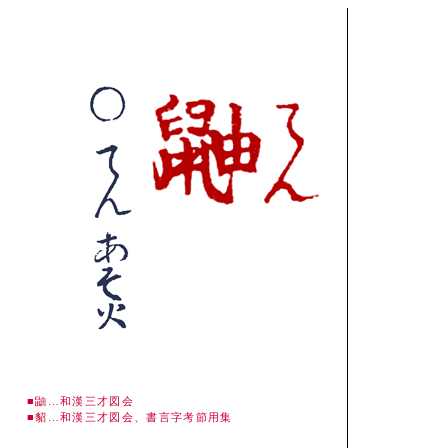
■鼬…和漢三才図会
■貂…和漢三才図会、書言字考節用集