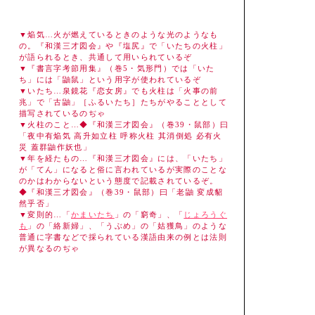
▼焔気…火が燃えているときのような光のようなも
の。『和漢三才図会』や『塩尻』で「いたちの火柱」
が語られるとき、共通して用いられているぞ
▼『書言字考節用集』（巻5・気形門）では「いた
ち」には「鼬鼠」という用字が使われているぞ
▼いたち…泉鏡花『恋女房』でも火柱は「火事の前
兆」で「古鼬」［ふるいたち］たちがやることとして
描写されているのぢゃ
▼火柱のこと…◆『和漢三才図会』（巻39・鼠部）曰
「夜中有焔気 高升如立柱 呼称火柱 其消倒処 必有火
災 蓋群鼬作妖也」
▼年を経たもの…『和漢三才図会』には、「いたち」
が「てん」になると俗に言われているが実際のことな
のかはわからないという態度で記載されているぞ。
◆『和漢三才図会』（巻39・鼠部）曰「老鼬 変成貂
然乎否」
▼変則的…「
かまいたち
」の「窮奇」、「
じょろうぐ
も
」の「絡新婦」、「うぶめ」の「姑獲鳥」のような
普通に字書などで採られている漢語由来の例とは法則
が異なるのぢゃ