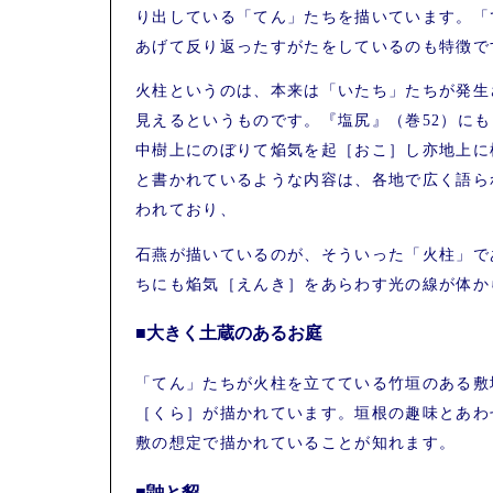
り出している「てん」たちを描いています。「
あげて反り返ったすがたをしているのも特徴で
火柱というのは、本来は「いたち」たちが発生
見えるというものです。『塩尻』（巻52）に
中樹上にのぼりて焔気を起［おこ］し亦地上に
と書かれているような内容は、各地で広く語ら
われており、
石燕が描いているのが、そういった「火柱」で
ちにも焔気［えんき］をあらわす光の線が体か
■大きく土蔵のあるお庭
「てん」たちが火柱を立てている竹垣のある敷
［くら］が描かれています。垣根の趣味とあわ
敷の想定で描かれていることが知れます。
■鼬と貂