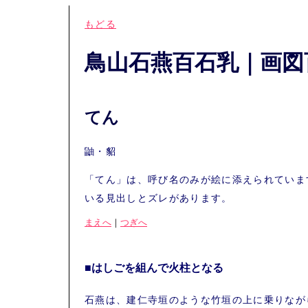
もどる
鳥山石燕百石乳｜画図
てん
鼬・貂
「てん」は、呼び名のみが絵に添えられていま
いる見出しとズレがあります。
まえへ
｜
つぎへ
■はしごを組んで火柱となる
石燕は、建仁寺垣のような竹垣の上に乗りなが