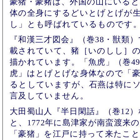
豪猪・豪豬は、外国の山にいる
体の全身にするどいとげとげが
し」とも呼ばれているものです
『和漢三才図会』（巻38・獣類
載されていて、豬［いのしし］
描かれています。「魚虎」（巻4
虎」はとげとげな身体なので「
るとしていますが、石燕は特に
言及していません。
大田蜀山人『半日閑話』（巻12
と、1772年に島津家が南蛮渡来
「豪猪」を江戸に持って来たこ