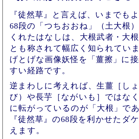
『徒然草』と言えば、いまでも
68段の「つちおおね」（土大根
くれたはなしは、大根武者・大
とも称されて幅広く知られてい
げとげな画像妖怪を「薑擦」に
すい経路です。
逆まわしに考えれば、生薑［し
び）や長芋［ながいも］ではな
に転がっているのが「大根」で
『徒然草』の68段を利かせたダ
えます。