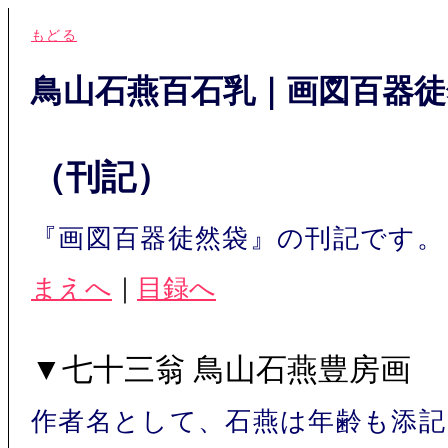
もどる
鳥山石燕百石乳｜画図百器徒
（刊記）
『画図百器徒然袋』の刊記です。
まえへ
｜
目録へ
▼七十三翁 鳥山石燕豊房画
作者名として、石燕は年齢も添