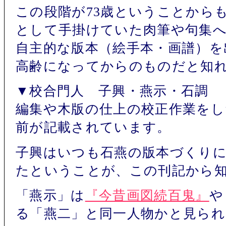
この段階が73歳ということから
として手掛けていた肉筆や句集
自主的な版本（絵手本・画譜）を
高齢になってからのものだと知
▼校合門人 子興・燕示・石調
編集や木版の仕上の校正作業をし
前が記載されています。
子興はいつも石燕の版本づくり
たということが、この刊記から
「燕示」は
『今昔画図続百鬼』
や
る「燕二」と同一人物かと見られ