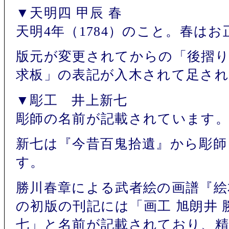
▼天明四 甲辰 春
天明4年（1784）のこと。春は
版元が変更されてからの「後摺り
求板」の表記が入木されて足さ
▼彫工 井上新七
彫師の名前が記載されています
新七は『今昔百鬼拾遺』から彫師
す。
勝川春章による武者絵の画譜『絵本
の初版の刊記には「画工 旭朗井 
七」と名前が記載されており、精