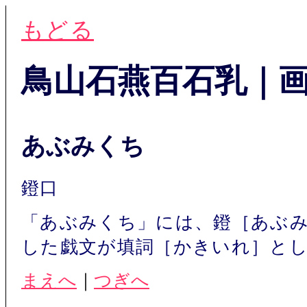
もどる
鳥山石燕百石乳｜
あぶみくち
鐙口
「あぶみくち」には、鐙［あぶ
した戯文が填詞［かきいれ］と
まえへ
｜
つぎへ