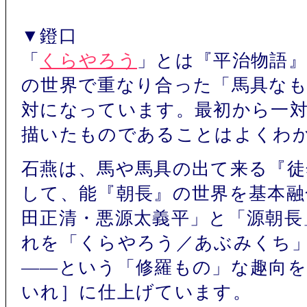
▼鐙口
「
くらやろう
」とは『平治物語
の世界で重なり合った「馬具な
対になっています。最初から一
描いたものであることはよくわ
石燕は、馬や馬具の出て来る『徒然
して、能『朝長』の世界を基本融
田正清・悪源太義平」と「源朝長
れを「くらやろう／あぶみくち
――という「修羅もの」な趣向
いれ］に仕上げています。