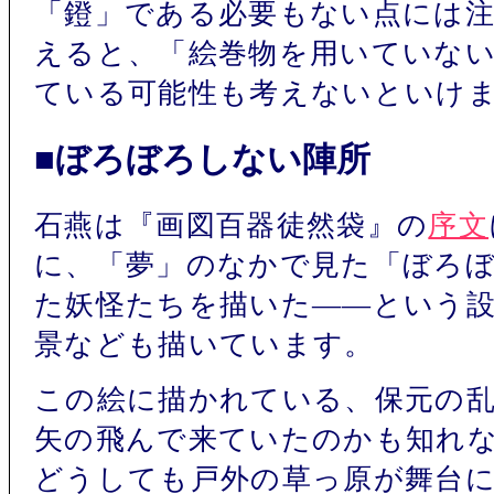
「鐙」である必要もない点には
えると、「絵巻物を用いていな
ている可能性も考えないといけ
■ぼろぼろしない陣所
石燕は『画図百器徒然袋』の
序文
に、「夢」のなかで見た「ぼろ
た妖怪たちを描いた――という
景なども描いています。
この絵に描かれている、保元の
矢の飛んで来ていたのかも知れ
どうしても戸外の草っ原が舞台