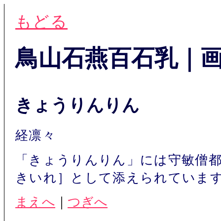
もどる
鳥山石燕百石乳｜
きょうりんりん
経凛々
「きょうりんりん」には守敏僧
きいれ］として添えられていま
まえへ
｜
つぎへ