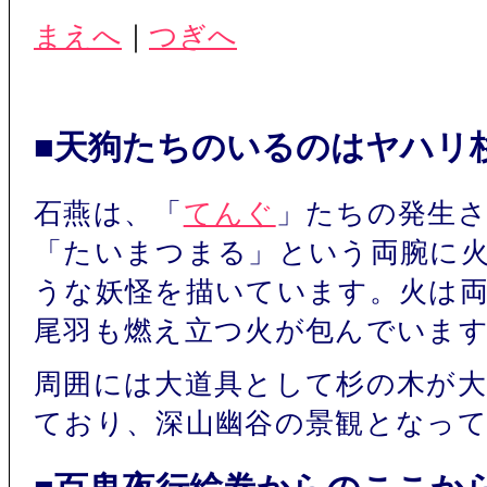
まえへ
｜
つぎへ
■天狗たちのいるのはヤハリ
石燕は、「
てんぐ
」たちの発生
「たいまつまる」という両腕に
うな妖怪を描いています。火は
尾羽も燃え立つ火が包んでいま
周囲には大道具として杉の木が
ており、深山幽谷の景観となっ