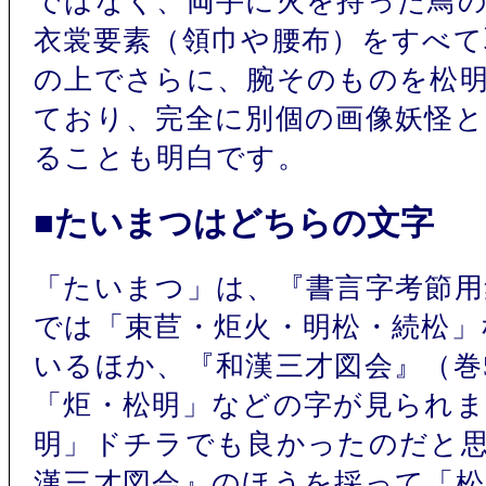
ではなく、両手に火を持った鳥
衣裳要素（領巾や腰布）をすべ
の上でさらに、腕そのものを松
ており、完全に別個の画像妖怪
ることも明白です。
■たいまつはどちらの文字
「たいまつ」は、『書言字考節用
では「束苣・炬火・明松・続松」
いるほか、『和漢三才図会』（巻
「炬・松明」などの字が見られま
明」ドチラでも良かったのだと
漢三才図会』のほうを採って「松