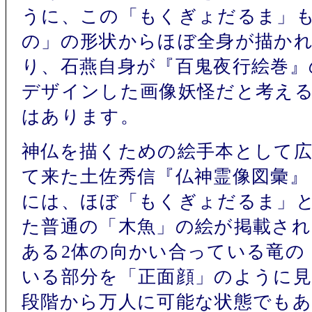
うに、この「もくぎょだるま」
の」の形状からほぼ全身が描か
り、石燕自身が『百鬼夜行絵巻』
デザインした画像妖怪だと考え
はあります。
神仏を描くための絵手本として
て来た土佐秀信『仏神霊像図彙』（
には、ほぼ「もくぎょだるま」
た普通の「木魚」の絵が掲載され
ある2体の向かい合っている竜の
いる部分を「正面顔」のように見
段階から万人に可能な状態でも