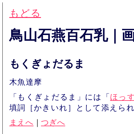
もどる
鳥山石燕百石乳｜
もくぎょだるま
木魚達摩
「もくぎょだるま」には「
ほっ
填詞［かきいれ］として添えら
まえへ
｜
つぎへ