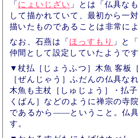
「
にょいじざい
」とは「仏具な
して描かれていて、最初から一
描いたものであることは非常に
なお、石燕は「
ほっすもり
」と
仲間として設定していたようで
▼杖払［じょうふつ］木魚 客板
［ぜんじゃう］ふだんの仏具な
木魚も主杖［しゅじょう］・払子
くばん］などのように禅宗の寺
であるから――ということ。仏
す。