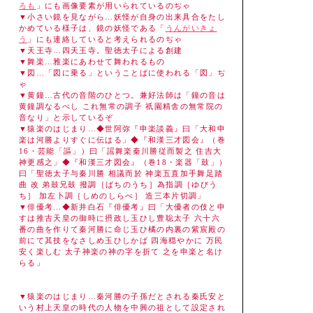
ろも
」にも画像要素が用いられているのぢゃ
▼小さい鏡を見ながら…妖怪が自身の出来具合をたし
かめている様子は、鏡の妖怪である「
うんがいきょ
う
」にも連絡していると考えられるのぢゃ
▼天王寺…四天王寺。聖徳太子による創建
▼舞楽…雅楽にあわせて舞われるもの
▼図…「図に乗る」ということばに使われる「図」ぢ
ゃ
▼黄鐘…古代の音階のひとつ。兼好法師は「鐘の音は
黄鐘調なるべし これ無常の調子 祇園精舎の無常院の
音なり」と示しているぞ
▼猿楽のはじまり…◆世阿弥『申楽談義』曰「大和申
楽は河勝よりすぐに伝はる」◆『和漢三才図会』（巻
16・芸能「謳」）曰「謡舞楽秦川勝従而製之 住吉大
神更感之」◆『和漢三才図会』（巻18・楽器「鼓」）
曰「聖徳太子与秦川勝 相議而於 神楽五直加手舞足踏
曲 改 弟鼓兄鼓 撥調［ばちのうち］為指調［ゆびう
ち］ 加左卜調［しめのしらべ］ 造三本片切調」
▼俳優考…◆新井白石『俳優考』曰「大優者の伎と申
すは推古天皇の御時に摂政し玉ひし豊聡太子 六十六
番の曲を作りて秦河勝に命じ玉ひ橘の内裏の紫宸殿の
前にて其技をなさしめ玉ひしかば 四海穏やかに 万民
安く楽しむ 太子神楽の神の字を折て 之を申楽と名け
らる」
▼猿楽のはじまり…秦河勝の子孫だとされる秦氏安と
いう村上天皇の時代の人物を中興の祖として設定され