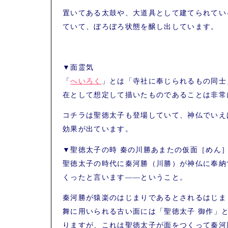
置いてある太鼓や、大道具として建てられてい
ていて、ぼろぼろ状態を醸し出しています。
▼面霊気
「
へいろく
」とは「寺社に奉じられるもの同士
在として想定して描いたものであることは非常
コチラは聖徳太子も登場していて、神仏でいえ
効果が出ています。
▼聖徳太子の時 秦の川勝あまたの仮面［めん
聖徳太子の時代に秦河勝（川勝）が神仏に奉納
くったと言います――ということ。
秦河勝が猿楽のはじまりであるとされるはじま
舞に用いられる古い面には「聖徳太子 御作」
りますが、これは聖徳太子が面をつくって秦河