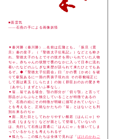
■面霊気
――石燕の手による画像妖怪
▼秦河勝（秦川勝）…名前は広隆とも。「振旦（震
旦）秦の皇子」（『聖徳太子伝私記』）などとも称さ
れ、聖徳太子のもとでその技才を用いられていた人物
ぢゃ。赤ちゃんの状態で甕のなかに入って日本に流れ
着いたなどのふしぎな来歴が語られて来たひとでもあ
るぞ。◆『聖徳太子伝図会』曰「かの甕［かめ］を破
りて叡覧あるに一箇の男孩子現れ出 その容貌端正に
して面は素玉［しらたま］の如く群臣おのおの驚き奇
［あやし］まずといふ事なし」
▼翁…翁である場合、顎の部分が「切り顎」と言って
部品がぶらぶらと独立していることが特徴であるの
で、石燕の絵にその特徴が明確に描写されていないこ
とを考えると、正統なかたちの「翁」とはないとも判
別出来るのぢゃ
▼面…見た目としてわかりやすい般若［はんにゃ］や
生成［なまなり］などが面として登場していないの
は、先行して石燕は普通に「はんにゃ」を描いてしま
っているからとも考えられるぞ
▼狐たち…この狐たちは全体で見れば「
ばけのかわご