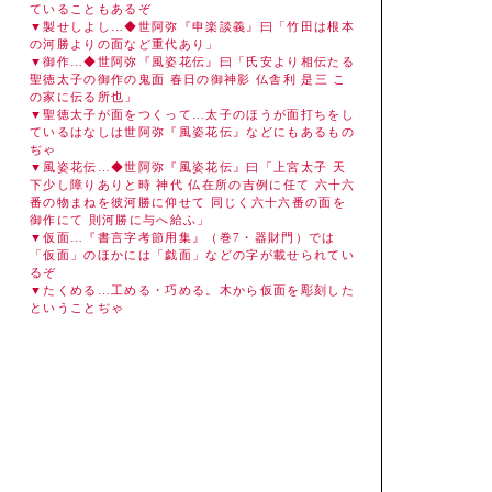
ていることもあるぞ
▼製せしよし…◆世阿弥『申楽談義』曰「竹田は根本
の河勝よりの面など重代あり」
▼御作…◆世阿弥『風姿花伝』曰「氏安より相伝たる
聖徳太子の御作の鬼面 春日の御神影 仏舎利 是三 こ
の家に伝る所也」
▼聖徳太子が面をつくって…太子のほうが面打ちをし
ているはなしは世阿弥『風姿花伝』などにもあるもの
ぢゃ
▼風姿花伝…◆世阿弥『風姿花伝』曰「上宮太子 天
下少し障りありと時 神代 仏在所の吉例に任て 六十六
番の物まねを彼河勝に仰せて 同じく六十六番の面を
御作にて 則河勝に与へ給ふ」
▼仮面…『書言字考節用集』（巻7・器財門）では
「仮面」のほかには「戯面」などの字が載せられてい
るぞ
▼たくめる…工める・巧める。木から仮面を彫刻した
ということぢゃ