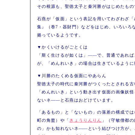
その根源も、聖徳太子と秦河勝がはじめたもの
石燕が「仮面」という表記を用いてわざわざ「
集』（巻7・器財門）などをはじめ、いろいろ
拠っているようです。
▼かくいけるがごとくは
「斯く生けるが如くは」――で、普通であれば
が、「めんれいき」の場合は生きているように
▼川勝のたくめる仮面にやあらん
聖徳太子の時代に秦河勝がつくったとされる古
「めんれいき」という動き出す仮面の画像妖怪
ないネ――と石燕はおどけています。
「あるもの」と「ないもの」の落差の構成では
町の角盥）や「
きょうりんりん
」（守敏僧都の
の」かも知れないネ――という結びつけ方が、