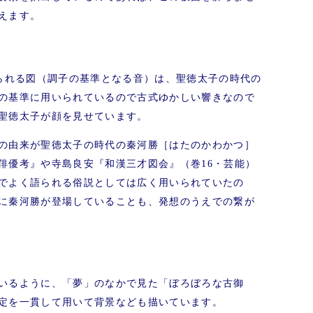
えます。
いられる図（調子の基準となる音）は、聖徳太子の時代の
の基準に用いられているので古式ゆかしい響きなので
聖徳太子が顔を見せています。
の由来が聖徳太子の時代の秦河勝［はたのかわかつ］
俳優考』や寺島良安『和漢三才図会』（巻16・芸能）
でよく語られる俗説としては広く用いられていたの
に秦河勝が登場していることも、発想のうえでの繋が
いるように、「夢」のなかで見た「ぼろぼろな古御
定を一貫して用いて背景なども描いています。