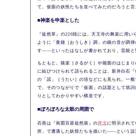
て、仮面の妖怪たちを並べてみたのだろうと言
■神楽を申楽とした
『徒然草』の220段には、天王寺の舞楽に用
ように「黄鐘［おうしき］調」の鐘の音が調律
す――といったはなしが書かれており、芸能と
もともと、猿楽［さるがく］や能面のはじまり
に結びつけられて語られることは、新井白石『
の「謡」［うたい］の項などにも見られ、一般
で、そのつながりで「仮面」の話題として填詞
りとしてわかりやすい構造です。
■ぼろぼろな太鼓の周囲で
石燕は『画図百器徒然袋』の
序文
に明示されて
所」で遭遇した妖怪たちを描いた――という設