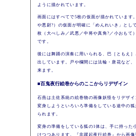
ように描かれています。
画面にはすべてで5枚の仮面が描かれています
や悪尉?）の仮面が明確に「めんれいき」とし
枚（大べしみ／武悪／中将や真角?／小おもて
です。
後には舞踊の演奏に用いられる、巴［ともえ］
出しています。戸や欄間には法輪・唐花など、
来ます。
■百鬼夜行絵巻からのここからリデザイン
石燕は土佐系統の絵巻物の画像妖怪をリデザイ
変身しようといろいろ準備をしている途中の狐
られます。
変身の準備をしている狐の1体は、手に持った
けつつあります。『非躍起夜行絵巻』から画像