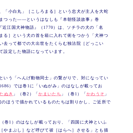
、「小白丸」［こしろまる］という忠犬が主人を大蛇
まつった――というはなしも『本朝怪談故事』巻
『近江国犬神物語』（1770）は、ソチラの犬の「名
まる］という犬の首を箱に入れて術をつかう「犬神つ
い去って都での大出世をたくらむ独沽院［どっこい
て設定した物語になっています。
という「へんげ動物同士」の繋がりで、対になってい
686）では巻1に「いぬがみ」のはなしが載ってお
たぬき
」（巻2）「
かまいたち
」（巻1）「
かわうそ
」
初のほうで描かれているものたちは割りかし、ご近所で
」（巻1）のはなしが載っており、「四国に犬神といふ
［やまぶし］など呼びて祓［はらへ］させる」とも描