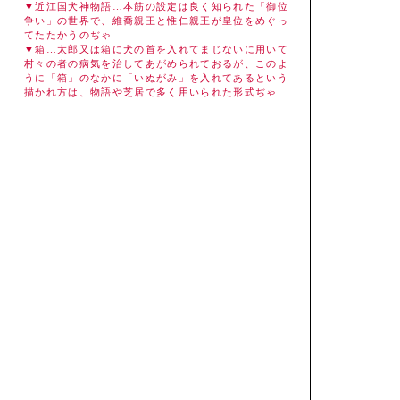
▼近江国犬神物語…本筋の設定は良く知られた「御位
争い」の世界で、維喬親王と惟仁親王が皇位をめぐっ
てたたかうのぢゃ
▼箱…太郎又は箱に犬の首を入れてまじないに用いて
村々の者の病気を治してあがめられておるが、このよ
うに「箱」のなかに「いぬがみ」を入れてあるという
描かれ方は、物語や芝居で多く用いられた形式ぢゃ