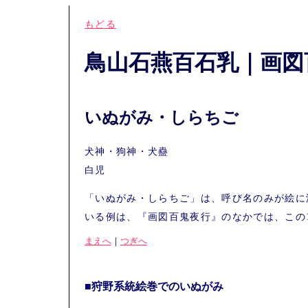
もどる
鳥山石燕百石乳｜画図
いぬがみ・しらちご
犬神・狗神・犬蠱
白児
「いぬがみ・しらちご」は、呼び名のみが絵に
いる例は、『画図百鬼夜行』のなかでは、この
まえへ
｜
つぎへ
■狩野系統絵巻でのいぬがみ