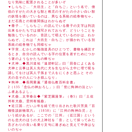
なり気味に配置されることが多いぞ
▼しらちご…「大坊主」と「白ちご」という名で、僧
侶のすがたの大きな獣と稚児のすがたの小さい白い獣
の妖怪を描いているのは、異なる系統の絵巻物ぢゃ。
まだ石燕との前後関係はわからぬぞ
▼冊子…「しらちご」の読んでいる冊子の文字は判読
出来るかたちでは描写されておらず、どういうことを
勉強しているのか、音読して唱えているのかは、わか
らぬぞ。これは「大坊主・白ちご」が描かれている別
系統の絵巻物でも同様ぢゃ
▼字突…むかしの勉強道具のひとつで、書物を繙読す
るとき、自分の読んでいる字の位置を差すためにつか
う箸のようなかたちの棒ぢゃ
▼犬神…◆黒川道祐『遠碧軒記』曰「田舎によくある
犬神と云事は其人先代に犬を生ながら土中に埋て呪を
誦してをけば其人子孫まで人をにくきと思ふと その
犬の念その人につき煩ふなり」
▼狗神…◆長岡乗薫『通俗仏教百科全書』
2（135「念仏の神おろし」）曰「世に狗神の法とい
ふ者あるよし」
▼犬蠱…太宰春台◆『紫芝園漫筆』（巻5）曰「土佐
州有犬蠱。雲州有狐蠱」
▼近江国…だいぶ年を経て売り出された歌川芳員『百
種怪談妖物双六』（1858）に「江州の狗神白児」と
いう絵があるが、ここでの「江州」（近江国）という
のも忠犬のほうの犬上神社を「音」として採ってみた
舌ざわりの良い名乗り文句に過ぎぬと見えて中身はな
いのぢゃ