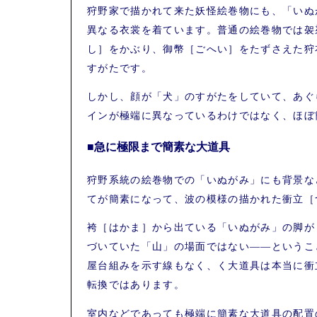
狩野家で描かれて来た妖怪絵巻物にも、「いぬ
異なる衣裳を着ています。普通の絵巻物では袈
し］をかぶり、御幣［ごへい］をたずさえた狩
すがたです。
しかし、顔が「犬」のすがたをしていて、あぐ
インが極端に異なっているわけではなく、ほぼ
■急に極限まで簡素な大道具
狩野系統の絵巻物での「いぬがみ」にも背景な
てが簡素になって、波の模様の描かれた衝立［
袴［はかま］から出ている「いぬがみ」の脚が
づいていた「山」の場面ではない――というこ
屋台組みを示す線もなく、く大道具は本当に衝
転換ではあります。
室内などであっても極端に簡素な大道具の配置