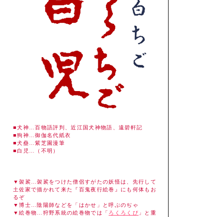
■犬神…百物語評判、近江国犬神物語、遠碧軒記
■狗神…御伽名代紙衣
■犬蠱…紫芝園漫筆
■白児…（不明）
▼袈裟…袈裟をつけた僧侶すがたの妖怪は、先行して
土佐家で描かれて来た『百鬼夜行絵巻』にも何体もお
るぞ
▼博士…陰陽師などを「はかせ」と呼ぶのぢゃ
▼絵巻物…狩野系統の絵巻物では「
ろくろくび
」と重