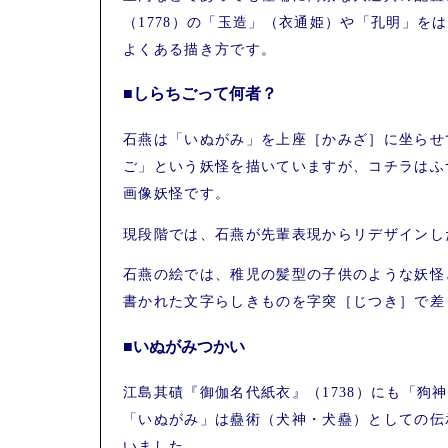
（1778）の「玉造」（衣通姫）や「孔明」を
よくある描き方です。
■しらちごって何者？
石燕は「いぬがみ」を上座［かみざ］に坐らせ
ご」という妖怪を描いていますが、コチラはふ
画像妖怪です。
現段階では、石燕が先輩表現からリデザインし
石燕の絵では、稚児の髪型の子供のような妖怪
書かれた文字らしきものを字突［じつき］で差
■いぬがみつかい
江島其磧『御伽名代紙衣』（1738）にも「狗
「いぬがみ」は蠱術（犬神・犬蠱）としての伝
いました。