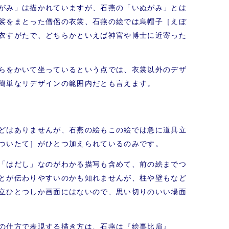
がみ」は描かれていますが、石燕の「いぬがみ」とは
裟をまとった僧侶の衣裳、石燕の絵では烏帽子［えぼ
衣すがたで、どちらかといえば神官や博士に近寄った
らをかいて坐っているという点では、衣裳以外のデザ
簡単なリデザインの範囲内だとも言えます。
どはありませんが、石燕の絵もこの絵では急に道具立
ついたて］がひとつ加えられているのみです。
「はだし」なのがわかる描写も含めて、前の絵までつ
とが伝わりやすいのかも知れませんが、柱や壁もなど
立ひとつしか画面にはないので、思い切りのいい場面
の仕方で表現する描き方は、石燕は『絵事比肩』