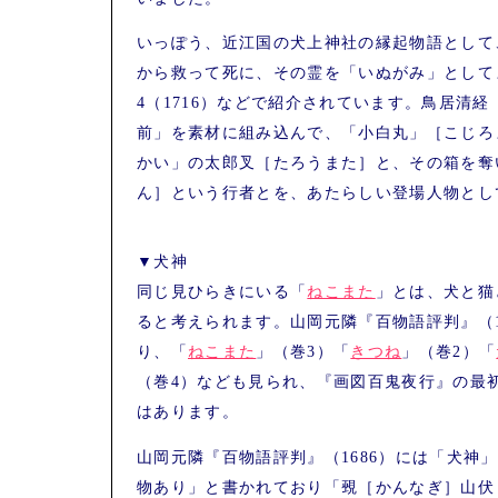
いっぽう、近江国の犬上神社の縁起物語として
から救って死に、その霊を「いぬがみ」として
4（1716）などで紹介されています。鳥居清経
前」を素材に組み込んで、「小白丸」［こじろ
かい」の太郎叉［たろうまた］と、その箱を奪
ん］という行者とを、あたらしい登場人物とし
▼犬神
同じ見ひらきにいる「
ねこまた
」とは、犬と猫
ると考えられます。山岡元隣『百物語評判』（1
り、「
ねこまた
」（巻3）「
きつね
」（巻2）「
（巻4）なども見られ、『画図百鬼夜行』の最
はあります。
山岡元隣『百物語評判』（1686）には「犬神
物あり」と書かれており「覡［かんなぎ］山伏