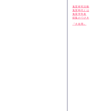
鬼質研究活動
鬼質時代とは
鬼質学年表
採集のてびき
『大佐用』