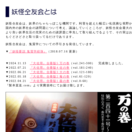
妖怪仝友会は、妖界のちゃらっぽこな機関です。利害を超えた幅広い化疣摘な視野
国内外の妖界社会の諸問題について考え、議論していくところが、妖怪仝友会最大
より良い妖界生活の充実のための諸課題に率先して取り組んでるようで、その実は
もぐどさどさと取り扱ってるだけであります。
妖怪仝友会は、鬼質学についての手引きを発信しています。
▼
『妖怪要説 鬼質学紺珠』
（2018.07.16 更新）
▼2024.11.13
『大佐用』合冊版5 万の巻
（vol.241-300） 完成致しました。
▼2022.07.21
『大佐用』合冊版4 佐の巻
（vol.181-240）
▼2022.06.21
『大佐用』合冊版3 大の巻
（vol.121-180）
▼2022.05.18
『大佐用』合冊版2 毒の巻
（vol.61-120）
▼2022.04.21
『大佐用』合冊版1 蠱の巻
（vol.0-60）
『製本直送.com』より実費頒布にてお届け致します。