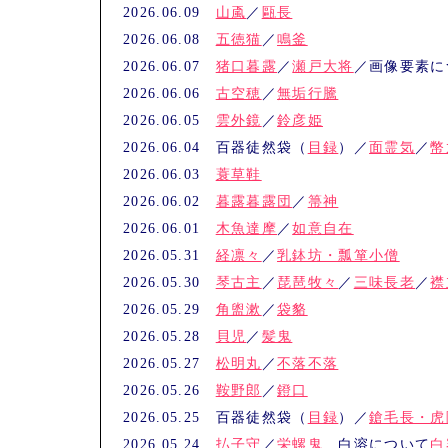
2026.06.09
山颪
／
甌長
2026.06.08
五徳猫
／
鳴釜
2026.06.07
猪口暮露
／
瀬戸大将
／画像要素に
2026.06.06
古空穂
／
無垢行騰
2026.06.05
雲外鏡
／
鈴彦姫
2026.06.04 百器徒然袋（
目録
）／
面霊気
／
幣
2026.06.03
蓑草鞋
2026.06.02
暮露暮露団
／
箒神
2026.06.01
木魚達摩
／
如意自在
2026.05.31
経凛々
／
乳鉢坊・瓢箪小僧
2026.05.30
琴古主
／
琵琶牧々
／
三味長老
／
襟
2026.05.29
角盥漱
／
袋貉
2026.05.28
貝児
／
髪鬼
2026.05.27
松明丸
／
不落不落
2026.05.26
鞍野郎
／
鐙口
2026.05.25 百器徒然袋（
目録
）／
鎗毛長・虎
2026.05.24
払子守
／
栄螺鬼
白溶について
白