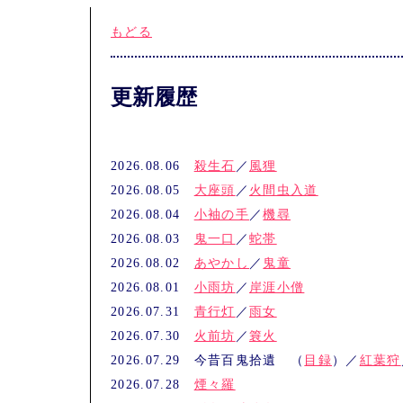
もどる
更新履歴
2026.08.06
殺生石
／
風狸
2026.08.05
大座頭
／
火間虫入道
2026.08.04
小袖の手
／
機尋
2026.08.03
鬼一口
／
蛇帯
2026.08.02
あやかし
／
鬼童
2026.08.01
小雨坊
／
岸涯小僧
2026.07.31
青行灯
／
雨女
2026.07.30
火前坊
／
簔火
2026.07.29 今昔百鬼拾遺 （
目録
）／
紅葉狩
2026.07.28
煙々羅