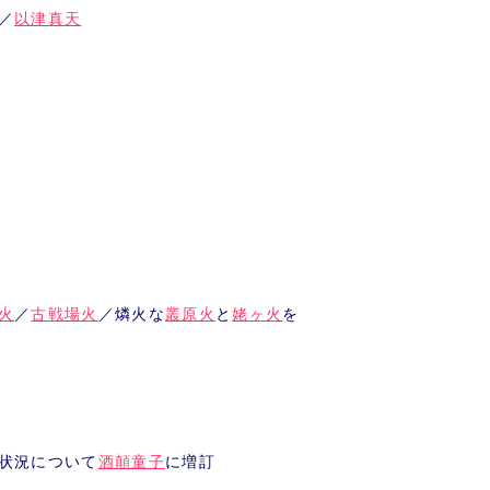
／
以津真天
火
／
古戦場火
／燐火な
叢原火
と
姥ヶ火
を
状況について
酒顛童子
に増訂