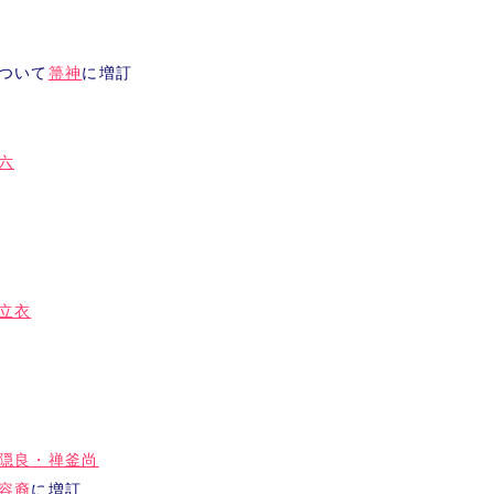
ついて
箒神
に増訂
六
立衣
隠良・禅釜尚
容裔
に増訂