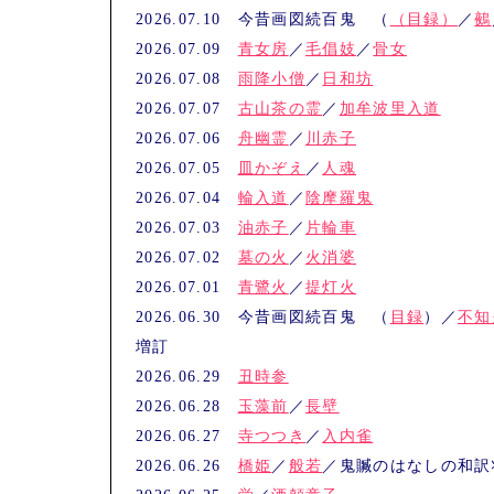
2026.07.10 今昔画図続百鬼 （
（目録）
／
鵺
2026.07.09
青女房
／
毛倡妓
／
骨女
2026.07.08
雨降小僧
／
日和坊
2026.07.07
古山茶の霊
／
加牟波里入道
2026.07.06
舟幽霊
／
川赤子
2026.07.05
皿かぞえ
／
人魂
2026.07.04
輪入道
／
陰摩羅鬼
2026.07.03
油赤子
／
片輪車
2026.07.02
墓の火
／
火消婆
2026.07.01
青鷺火
／
提灯火
2026.06.30 今昔画図続百鬼 （
目録
）／
不知
増訂
2026.06.29
丑時参
2026.06.28
玉藻前
／
長壁
2026.06.27
寺つつき
／
入内雀
2026.06.26
橋姫
／
般若
／鬼贓のはなしの和訳