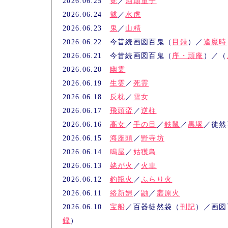
2026.06.25
覚
／
酒顛童子
2026.06.24
魃
／
水虎
2026.06.23
鬼
／
山精
2026.06.22 今昔続画図百鬼（
目録
）／
逢魔時
2026.06.21 今昔続画図百鬼（
序・頑庵
）／（
2026.06.20
幽霊
2026.06.19
生霊
／
死霊
2026.06.18
反枕
／
雪女
2026.06.17
飛頭蛮
／
逆柱
2026.06.16
高女
／
手の目
／
鉄鼠
／
黒塚
／徒然
2026.06.15
海座頭
／
野寺坊
2026.06.14
鳴屋
／
姑獲鳥
2026.06.13
姥が火
／
火車
2026.06.12
釣瓶火
／
ふらり火
2026.06.11
絡新婦
／
鼬
／
叢原火
2026.06.10
宝船
／百器徒然袋（
刊記
）／画図
録
）