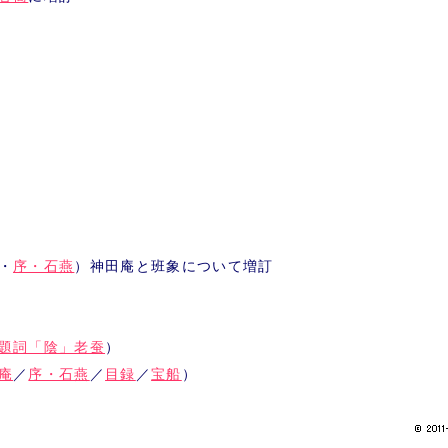
・
序・石燕
）神田庵と班象について増訂
題詞「陰」老蚕
）
庵
／
序・石燕
／
目録
／
宝船
）