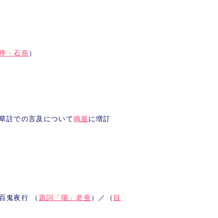
序・石燕
）
草註での言及について
鳴屋
に増訂
百鬼夜行 （
題詞「陽」老蚕
）／（
目