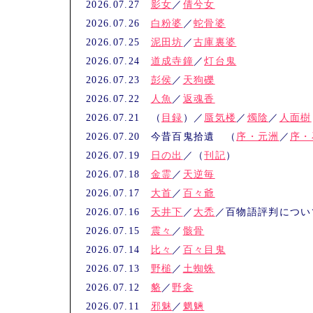
2026.07.27
影女
／
倩兮女
2026.07.26
白粉婆
／
蛇骨婆
2026.07.25
泥田坊
／
古庫裏婆
2026.07.24
道成寺鐘
／
灯台鬼
2026.07.23
彭侯
／
天狗礫
2026.07.22
人魚
／
返魂香
2026.07.21 （
目録
）／
蜃気楼
／
燭陰
／
人面樹
2026.07.20 今昔百鬼拾遺 （
序・元洲
／
序・
2026.07.19
日の出
／（
刊記
）
2026.07.18
金霊
／
天逆毎
2026.07.17
大首
／
百々爺
2026.07.16
天井下
／
大禿
／百物語評判につい
2026.07.15
震々
／
骸骨
2026.07.14
比々
／
百々目鬼
2026.07.13
野槌
／
土蜘蛛
2026.07.12
貉
／
野衾
2026.07.11
邪魅
／
魍魎