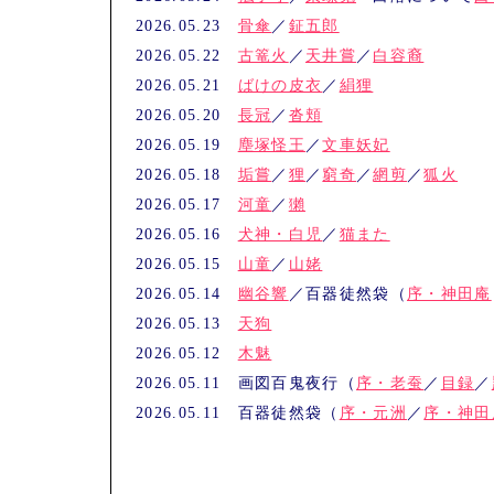
2026.05.23
骨傘
／
鉦五郎
2026.05.22
古篭火
／
天井嘗
／
白容裔
2026.05.21
ばけの皮衣
／
絹狸
2026.05.20
長冠
／
沓頬
2026.05.19
塵塚怪王
／
文車妖妃
2026.05.18
垢嘗
／
狸
／
窮奇
／
網剪
／
狐火
2026.05.17
河童
／
獺
2026.05.16
犬神・白児
／
猫また
2026.05.15
山童
／
山姥
2026.05.14
幽谷響
／百器徒然袋（
序・神田庵
2026.05.13
天狗
2026.05.12
木魅
2026.05.11 画図百鬼夜行（
序・老蚕
／
目録
／
2026.05.11 百器徒然袋（
序・元洲
／
序・神田